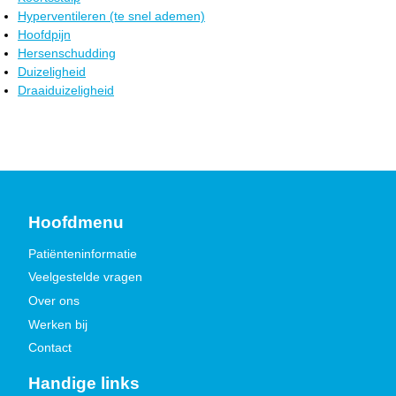
Hyperventileren (te snel ademen)
Hoofdpijn
Hersenschudding
Duizeligheid
Draaiduizeligheid
Hoofdmenu
Patiënteninformatie
Veelgestelde vragen
Over ons
Werken bij
Contact
Handige links