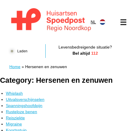
Doorgaan naar content
NL
Huisartsenspoedpost HKN
Levensbedreigende situatie?
Laden
Bel altijd
112
Home
»
Hersenen en zenuwen
Category:
Hersenen en zenuwen
Whiplash
Uitvalsverschijnselen
Spanningshoofdpijn
Rusteloze benen
Reisziekte
Migraine
Koortsstuip