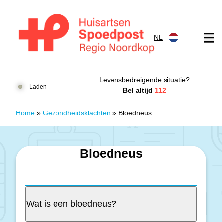
Doorgaan naar content
NL
Huisartsenspoedpost HKN
Levensbedreigende situatie?
Laden
Bel altijd
112
Home
»
Gezondheidsklachten
»
Bloedneus
Bloedneus
Wat is een bloedneus?