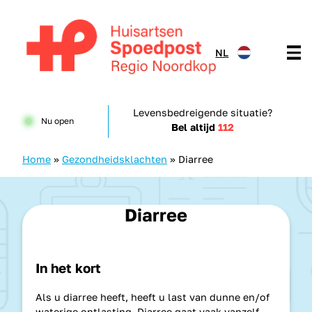
Doorgaan naar content
NL
Huisartsenspoedpost HKN
Levensbedreigende situatie?
Nu open
Bel altijd
112
Home
»
Gezondheidsklachten
»
Diarree
Diarree
In het kort
Als u diarree heeft, heeft u last van dunne en/of
waterige ontlasting. Diarree gaat vaak vanzelf