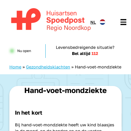
Doorgaan naar content
NL
Huisartsenspoedpost HKN
Levensbedreigende situatie?
Nu open
Bel altijd
112
Home
»
Gezondheidsklachten
»
Hand-voet-mondziekte
Hand-voet-mondziekte
In het kort
Bij hand-voet-mondziekte heeft uw kind blaasjes
in de mond, op de handen en op de voeten.