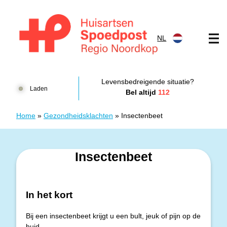
Doorgaan naar content
NL
Huisartsenspoedpost HKN
Levensbedreigende situatie?
Laden
Bel altijd
112
Home
»
Gezondheidsklachten
»
Insectenbeet
Insectenbeet
In het kort
Bij een insectenbeet krijgt u een bult, jeuk of pijn op de
huid.