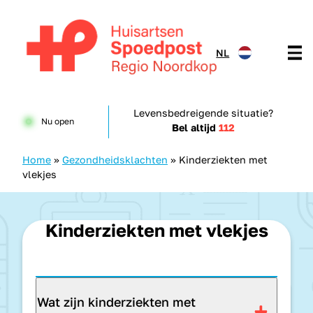
Doorgaan naar content
NL
Huisartsenspoedpost HKN
Levensbedreigende situatie?
Nu open
Bel altijd
112
Home
»
Gezondheidsklachten
»
Kinderziekten met
vlekjes
Kinderziekten met vlekjes
Wat zijn kinderziekten met