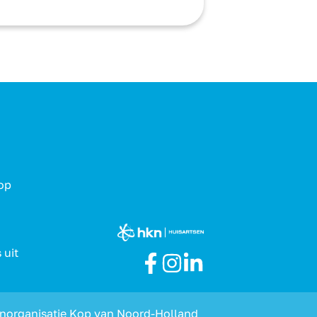
Kop
 uit
Keurmerken
norganisatie Kop van Noord-Holland