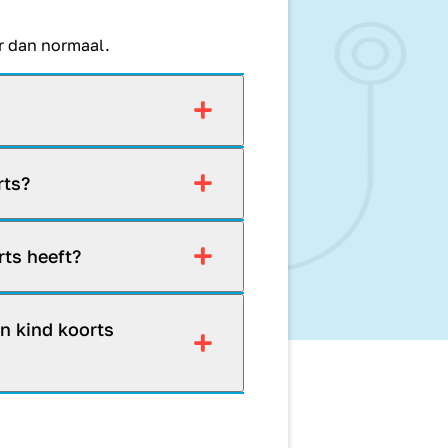
er dan normaal.
rts?
rts heeft?
n kind koorts