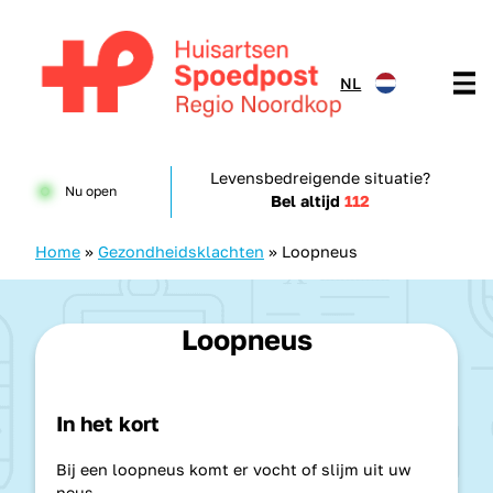
Doorgaan naar content
NL
Huisartsenspoedpost HKN
Levensbedreigende situatie?
Nu open
Bel altijd
112
Home
»
Gezondheidsklachten
»
Loopneus
Loopneus
In het kort
Bij een loopneus komt er vocht of slijm uit uw
neus.