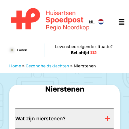
Doorgaan naar content
NL
Huisartsenspoedpost HKN
Levensbedreigende situatie?
Laden
Bel altijd
112
Home
»
Gezondheidsklachten
»
Nierstenen
Nierstenen
Wat zijn nierstenen?