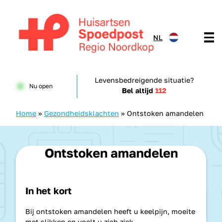
Doorgaan naar content
NL
Huisartsenspoedpost HKN
Levensbedreigende situatie?
Nu open
Bel altijd
112
Home
»
Gezondheidsklachten
»
Ontstoken amandelen
Ontstoken amandelen
In het kort
Bij ontstoken amandelen heeft u keelpijn, moeite
met slikken en voelt u zich ziek.