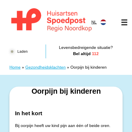
Doorgaan naar content
NL
Huisartsenspoedpost HKN
Levensbedreigende situatie?
Laden
Bel altijd
112
Home
»
Gezondheidsklachten
»
Oorpijn bij kinderen
Oorpijn bij kinderen
In het kort
Bij oorpijn heeft uw kind pijn aan één of beide oren.