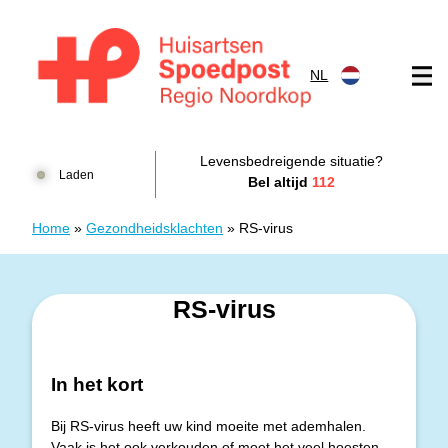
Doorgaan naar content
NL
Huisartsenspoedpost HKN
Levensbedreigende situatie?
Laden
Bel altijd
112
Home
»
Gezondheidsklachten
»
RS-virus
RS-virus
In het kort
Bij RS-virus heeft uw kind moeite met ademhalen.
Vaak is het ook verkouden of moet het veel hoesten.