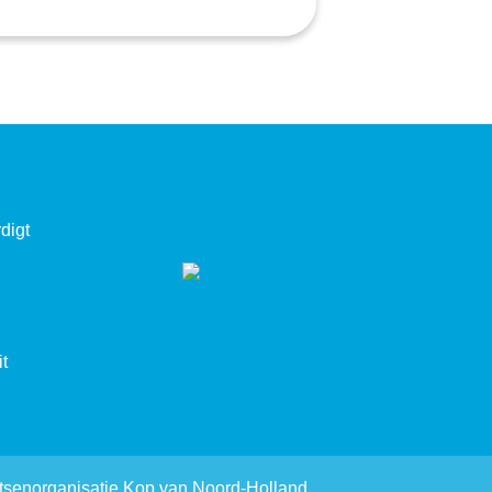
digt
t
Keurmerken
senorganisatie Kop van Noord-Holland