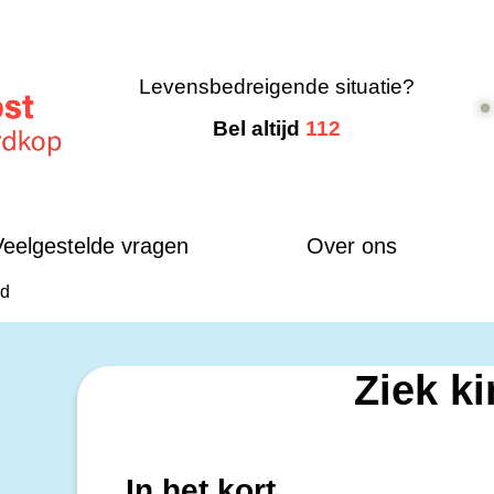
Levensbedreigende situatie?
Bel altijd
112
Veelgestelde vragen
Over ons
nd
Ziek k
In het kort