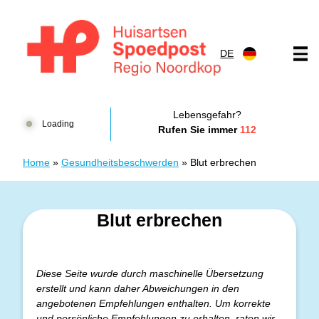
Zum Inhalt springen
DE
Huisartsenspoedpost HKN
Lebensgefahr?
Loading
Rufen Sie immer
112
Home
»
Gesundheitsbeschwerden
»
Blut erbrechen
Blut erbrechen
Diese Seite wurde durch maschinelle Übersetzung
erstellt und kann daher Abweichungen in den
angebotenen Empfehlungen enthalten. Um korrekte
und persönliche Empfehlungen zu erhalten, raten wir