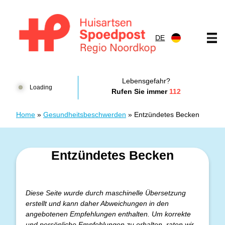
Zum Inhalt springen
DE
Huisartsenspoedpost HKN
Lebensgefahr?
Loading
Rufen Sie immer
112
Home
»
Gesundheitsbeschwerden
»
Entzündetes Becken
Entzündetes Becken
Diese Seite wurde durch maschinelle Übersetzung
erstellt und kann daher Abweichungen in den
angebotenen Empfehlungen enthalten. Um korrekte
und persönliche Empfehlungen zu erhalten, raten wir