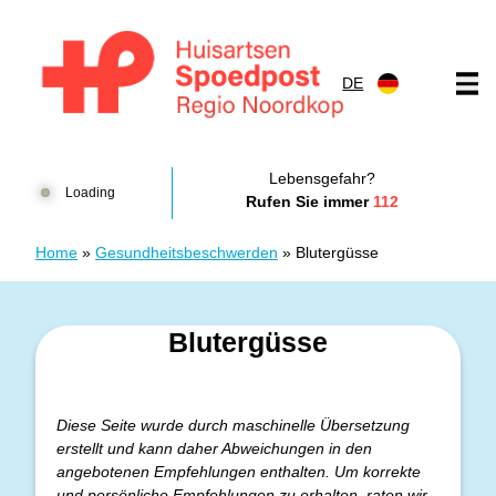
Zum Inhalt springen
DE
Huisartsenspoedpost HKN
Lebensgefahr?
Loading
Rufen Sie immer
112
Home
»
Gesundheitsbeschwerden
»
Blutergüsse
Blutergüsse
Diese Seite wurde durch maschinelle Übersetzung
erstellt und kann daher Abweichungen in den
angebotenen Empfehlungen enthalten. Um korrekte
und persönliche Empfehlungen zu erhalten, raten wir