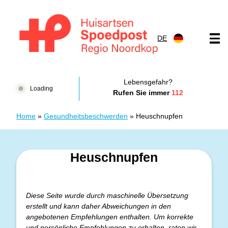
Zum Inhalt springen
DE
Huisartsenspoedpost HKN
Lebensgefahr?
Loading
Rufen Sie immer
112
Home
»
Gesundheitsbeschwerden
»
Heuschnupfen
Heuschnupfen
Diese Seite wurde durch maschinelle Übersetzung
erstellt und kann daher Abweichungen in den
angebotenen Empfehlungen enthalten. Um korrekte
und persönliche Empfehlungen zu erhalten, raten wir