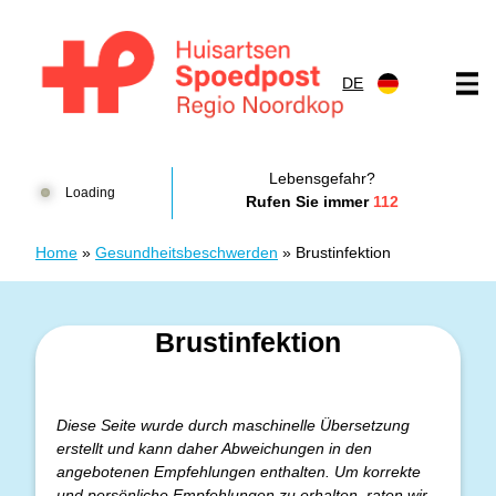
Zum Inhalt springen
DE
Huisartsenspoedpost HKN
Lebensgefahr?
Loading
Rufen Sie immer
112
Home
»
Gesundheitsbeschwerden
»
Brustinfektion
Brustinfektion
Diese Seite wurde durch maschinelle Übersetzung
erstellt und kann daher Abweichungen in den
angebotenen Empfehlungen enthalten. Um korrekte
und persönliche Empfehlungen zu erhalten, raten wir