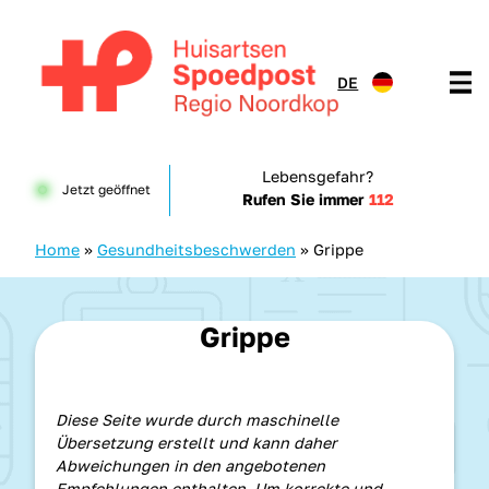
Zum Inhalt springen
DE
Huisartsenspoedpost HKN
Lebensgefahr?
Jetzt geöffnet
Rufen Sie immer
112
Home
»
Gesundheitsbeschwerden
»
Grippe
Grippe
Diese Seite wurde durch maschinelle
Übersetzung erstellt und kann daher
Abweichungen in den angebotenen
Empfehlungen enthalten. Um korrekte und