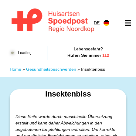
Zum Inhalt springen
DE
Huisartsenspoedpost HKN
Lebensgefahr?
Loading
Rufen Sie immer
112
Home
»
Gesundheitsbeschwerden
»
Insektenbiss
Insektenbiss
Diese Seite wurde durch maschinelle Übersetzung
erstellt und kann daher Abweichungen in den
angebotenen Empfehlungen enthalten. Um korrekte
und persönliche Empfehlungen zu erhalten, raten wir