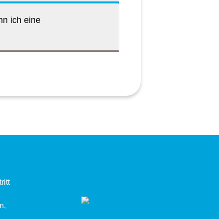
nn ich eine
itt
n,