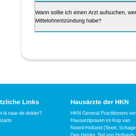
Wann sollte ich einen Arzt aufsuchen, we
Mittelohrentzündung habe?
tzliche Links
Hausärzte der HKN
t ik naar de dokter?
HKN General Practitioners vertr
isarts
Hausarztpraxen im Kop van
Noord-Holland (Texel, Schage
Den Helder, Teil von Hollands