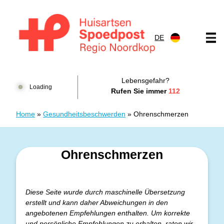
Zum Inhalt springen
DE
Huisartsenspoedpost HKN
Lebensgefahr?
Loading
Rufen Sie immer
112
Home
»
Gesundheitsbeschwerden
»
Ohrenschmerzen
Ohrenschmerzen
Diese Seite wurde durch maschinelle Übersetzung
erstellt und kann daher Abweichungen in den
angebotenen Empfehlungen enthalten. Um korrekte
und persönliche Empfehlungen zu erhalten, raten wir