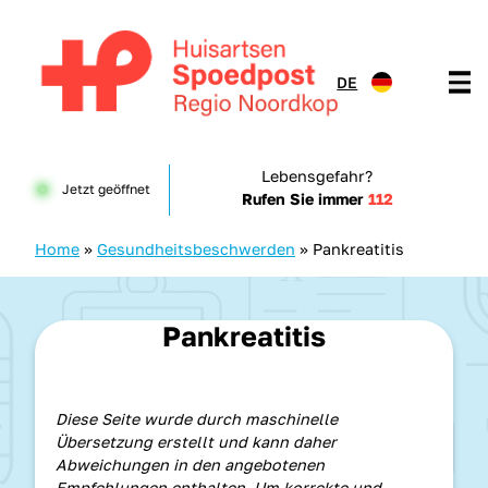
Zum Inhalt springen
DE
Huisartsenspoedpost HKN
Lebensgefahr?
Jetzt geöffnet
Rufen Sie immer
112
Home
»
Gesundheitsbeschwerden
»
Pankreatitis
Pankreatitis
Diese Seite wurde durch maschinelle
Übersetzung erstellt und kann daher
Abweichungen in den angebotenen
Empfehlungen enthalten. Um korrekte und