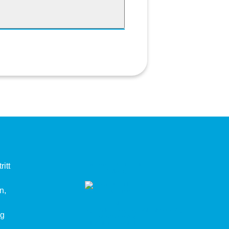
itt
n,
ng