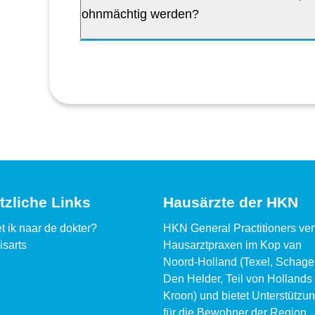
ohnmächtig werden?
tzliche Links
Hausärzte der HKN
t ik naar de dokter?
HKN General Practitioners vertr
isarts
Hausarztpraxen im Kop van
Noord-Holland (Texel, Schage
Den Helder, Teil von Hollands
Kroon) und bietet Unterstützu
für die Bewohner der Region.