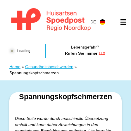
Zum Inhalt springen
DE
Huisartsenspoedpost HKN
Lebensgefahr?
Loading
Rufen Sie immer
112
Home
»
Gesundheitsbeschwerden
»
Spannungskopfschmerzen
Spannungskopfschmerzen
Diese Seite wurde durch maschinelle Übersetzung
erstellt und kann daher Abweichungen in den
angebotenen Empfehlungen enthalten. Um korrekte