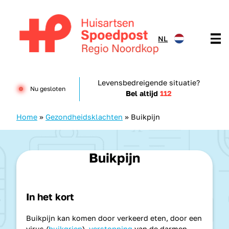
Doorgaan naar content
NL
Huisartsenspoedpost HKN
Levensbedreigende situatie?
Nu gesloten
Bel altijd
112
Home
»
Gezondheidsklachten
»
Buikpijn
Buikpijn
In het kort
Buikpijn kan komen door verkeerd eten, door een
virus (
buikgriep
),
verstopping
van de darmen,